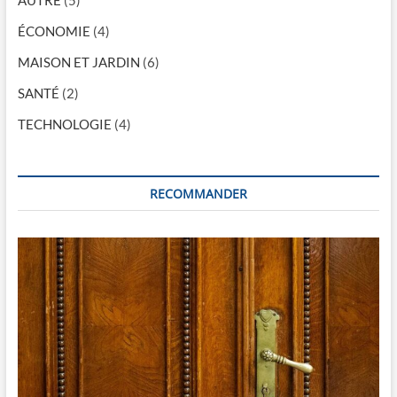
e
l
ÉCONOMIE
(4)
’
MAISON ET JARDIN
(6)
a
SANTÉ
(2)
r
TECHNOLOGIE
(4)
t
i
RECOMMANDER
c
l
e