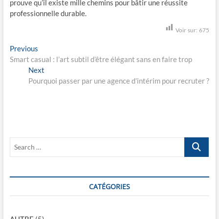
prouve qu’il existe mille chemins pour bâtir une réussite
professionnelle durable.
Voir sur:
675
N
Previous
P
Smart casual : l’art subtil d’être élégant sans en faire trop
r
a
Next
e
N
v
Pourquoi passer par une agence d’intérim pour recruter ?
v
e
i
x
i
o
t
g
u
p
s
o
a
p
s
t
S
o
t
e
i
s
:
a
t
o
r
:
c
CATÉGORIES
n
h
d
…
AUTRE
(5)