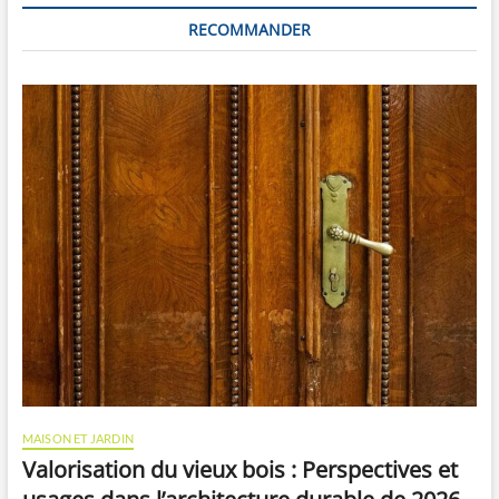
l
RECOMMANDER
e
MAISON ET JARDIN
Valorisation du vieux bois : Perspectives et