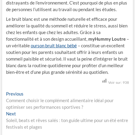
distrayants de l’environnement. C’est pourquoi de plus en plus
de personnes l’utilisent au travail ou pendant les études.
Le bruit blanc est une méthode naturelle et efficace pour
améliorer la qualité du sommeil et réduire le stress, aussi bien
chez les enfants que chez les adultes. Grâce à sa
fonctionnalité et à son design accueillant,
m
yHummy
Loutre
–
un véritable
ourson bruit blanc bébé
– constitue un excellent
soutien pour les parents souhaitant offrir à leurs enfants un
sommeil paisible et sécurisé. Il vaut la peine d’intégrer le bruit
blanc dans la routine quotidienne pour profiter d’un meilleur
bien-être et d’une plus grande sérénité au quotidien.
Voir sur:
938
N
Previous
P
Comment choisir le complément alimentaire idéal pour
r
a
optimiser ses performances sportives ?
e
v
Next
N
v
Soleil, beats et rêves salés : ton guide ultime pour un été entre
e
i
i
festivals et plages
x
o
g
t
u