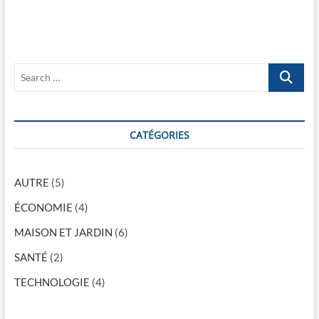
p
s
a
o
p
t
s
o
i
t
s
S
:
t
o
e
:
a
n
r
d
c
CATÉGORIES
h
e
…
l
AUTRE
(5)
’
ÉCONOMIE
(4)
a
MAISON ET JARDIN
(6)
r
SANTÉ
(2)
t
TECHNOLOGIE
(4)
i
c