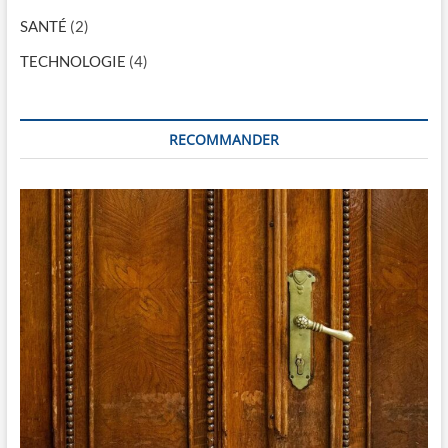
a
SANTÉ
(2)
r
TECHNOLOGIE
(4)
t
i
RECOMMANDER
c
l
e