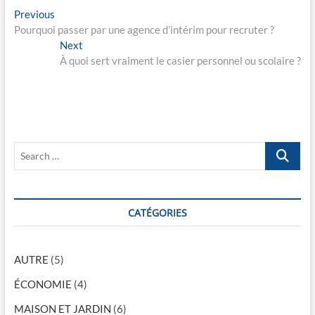
N
Previous
P
Pourquoi passer par une agence d’intérim pour recruter ?
r
a
e
Next
N
v
v
À quoi sert vraiment le casier personnel ou scolaire ?
e
i
x
i
o
t
g
u
p
s
o
a
p
s
t
S
o
t
e
i
s
:
a
t
o
r
:
c
CATÉGORIES
n
h
d
…
e
AUTRE
(5)
l
ÉCONOMIE
(4)
’
MAISON ET JARDIN
(6)