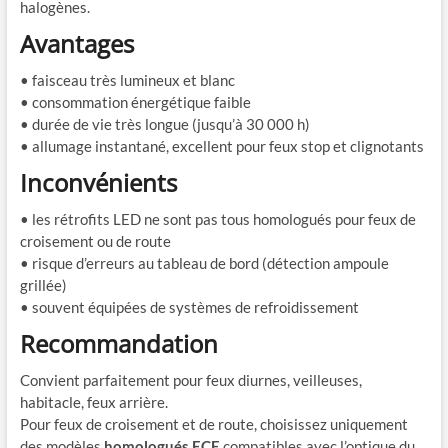
halogènes.
Avantages
• faisceau très lumineux et blanc
• consommation énergétique faible
• durée de vie très longue (jusqu’à 30 000 h)
• allumage instantané, excellent pour feux stop et clignotants
Inconvénients
• les rétrofits LED ne sont pas tous homologués pour feux de
croisement ou de route
• risque d’erreurs au tableau de bord (détection ampoule
grillée)
• souvent équipées de systèmes de refroidissement
Recommandation
Convient parfaitement pour feux diurnes, veilleuses,
habitacle, feux arrière.
Pour feux de croisement et de route, choisissez uniquement
des modèles
homologués ECE
compatibles avec l’optique du