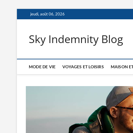
S
jeudi, août 06, 2026
k
i
p
Sky Indemnity Blog
t
o
c
o
n
MODE DE VIE
VOYAGES ET LOISIRS
MAISON ET
t
e
n
t